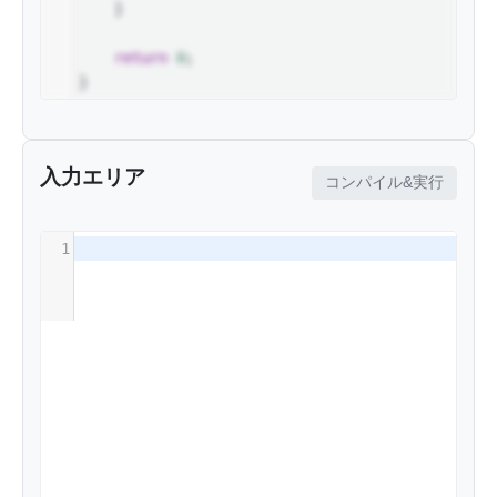
24
    }
25
26
return
0
;
27
}
入力エリア
コンパイル&実行
1