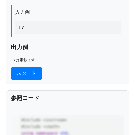
入力例
17
出力例
17は素数です
スタート
参照コード
1
#include <iostream>
2
#include <cmath>
3
using
namespace
std
;