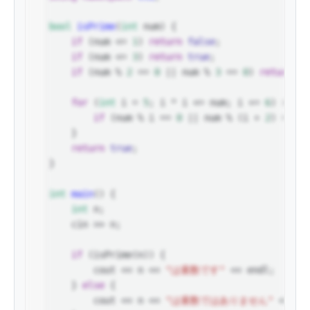
4
5
bool
isPrime
(
int
num
) {
6
if
 (
num
<=
1
) 
return
false
;
7
if
 (
num
<=
3
) 
return
true
;
8
if
 (
num
%
2
==
0
||
num
%
3
==
0
) 
return
fa
9
10
for
 (
int
i
=
5
; 
i
*
i
<=
num
; 
i
+=
6
) {
11
if
 (
num
%
i
==
0
||
num
%
 (
i
+
2
) 
==
0
)
12
    }
13
return
true
;
14
}
15
16
int
main
() {
17
int
n
;
18
cin
>>
n
;
19
20
if
 (
isPrime
(
n
)) {
21
cout
<<
n
<<
"は素数です"
<<
endl
;
22
    } 
else
 {
23
cout
<<
n
<<
"は素数ではありません"
<<
en