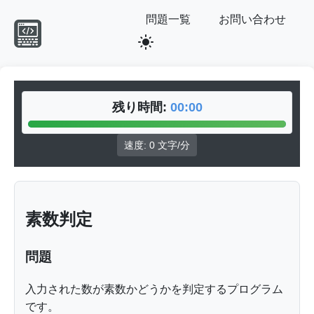
問題一覧
お問い合わせ
light_mode
残り時間:
00:00
速度:
0
文字/分
素数判定
問題
入力された数が素数かどうかを判定するプログラム
です。